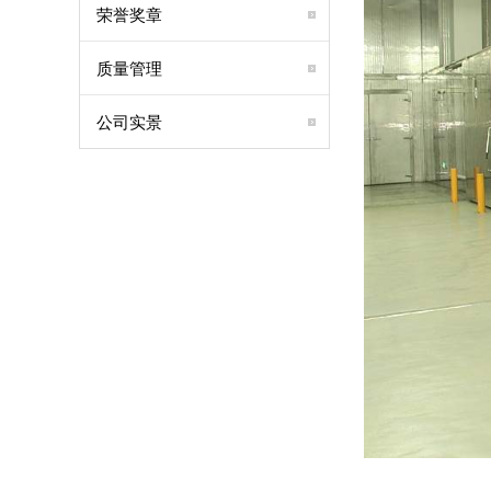
荣誉奖章
质量管理
公司实景